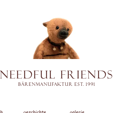
Needful Friend
Bärenmanufaktur est. 1991
h.
geschichte.
galerie.