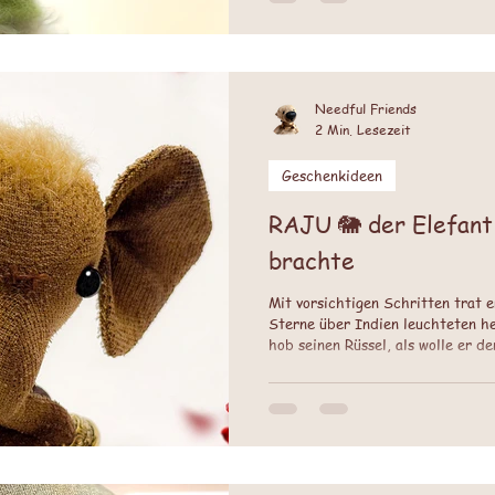
Needful Friends
2 Min. Lesezeit
Geschenkideen
RAJU 🐘 der Elefant
brachte
Mit vorsichtigen Schritten trat er
Sterne über Indien leuchteten hel
hob seinen Rüssel, als wolle er 
Tag an trug er keine Narben mehr
seines Überlebens.