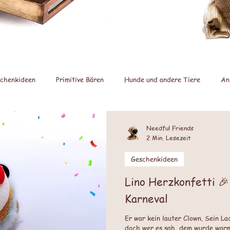
chenkideen
Primitive Bären
Hunde und andere Tiere
An
Jahreszeiten
Feste und Feiertage
Weihnachten
Bäre
Needful Friends
2 Min. Lesezeit
Geschenkideen
Lino Herzkonfetti 🎉
Karneval
Er war kein lauter Clown. Sein La
doch wer es sah, dem wurde warm