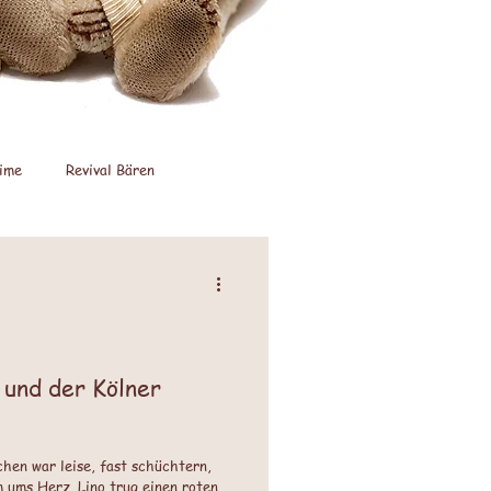
ime
Revival Bären
nstarke Promotion
 und der Kölner
chen war leise, fast schüchtern,
 ums Herz. Lino trug einen roten