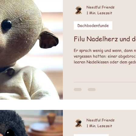
Needful Friends
1 Min. Lesezeit
Dachbodenfunde
Filu Nadelherz und 
Er sprach wenig und wenn, dann n
vergessen hatten: einer abgebro
leeren Nadelkissen oder dem ged
Tag aufs Neue versicherte: „Du b
Needful Friends
1 Min. Lesezeit