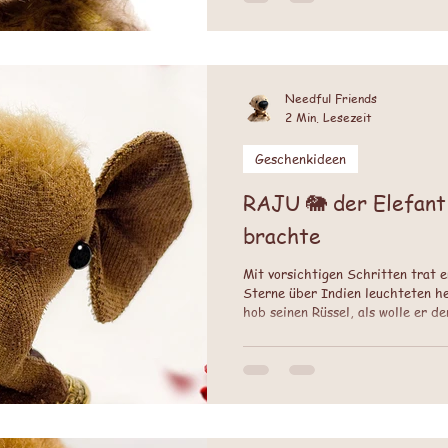
Needful Friends
2 Min. Lesezeit
Geschenkideen
RAJU 🐘 der Elefant
brachte
Mit vorsichtigen Schritten trat er
Sterne über Indien leuchteten hel
hob seinen Rüssel, als wolle er 
Tag an trug er keine Narben mehr
seines Überlebens.