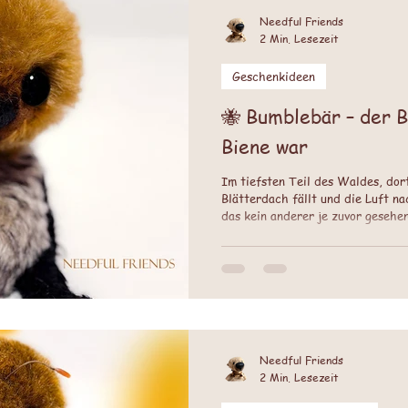
Needful Friends
2 Min. Lesezeit
Geschenkideen
🐝 Bumblebär – der Bär, der ein bisschen
Biene war
Im tiefsten Teil des Waldes, dor
Blätterdach fällt und die Luft n
das kein anderer je zuvor gesehe
irgendwie auch eine Biene. Alle n
Bumblebär. Denn Bumblebär war g
Waldbewohner. Er hatte keinen e
Kopf – dafür aber einen runden, w
bisschen an eine Sommerbiene er
Needful Friends
2 Min. Lesezeit