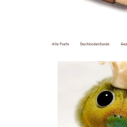
Alle Posts
Dachbodenfunde
Ges
Bärige Cucina
Panda Bären
Nähmaschinen