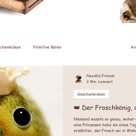
chenkideen
Primitive Bären
Hunde und andere Tiere
An
Jahreszeiten
Feste und Feiertage
Weihnachten
Bäre
Needful Friends
2 Min. Lesezeit
Geschenkideen
👑 Der Froschkönig, 
Niemand wusste so genau, woher 
eine Prinzessin habe sie eines T
erzählten, der Frosch sei in Wah