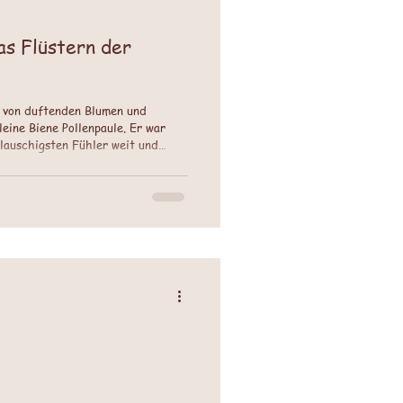
as Flüstern der
n von duftenden Blumen und
eine Biene Pollenpaule. Er war
flauschigsten Fühler weit und
me zu Blume, sammelte Nektar und
en. Er liebte es, wenn der Wind
n Gärten erzählte. Eines Tages
 sonst. Die bunten Blumen waren
nach et