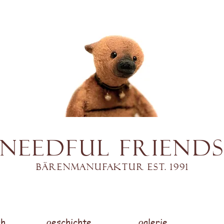
Needful Friend
Bärenmanufaktur est. 1991
h.
geschichte.
galerie.