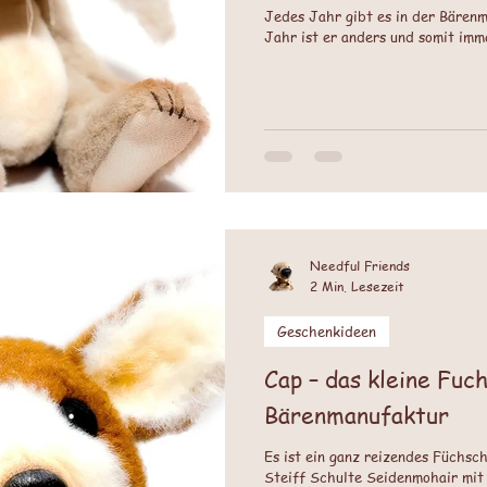
Jedes Jahr gibt es in der Bärenm
Jahr ist er anders und somit imme
Needful Friends
2 Min. Lesezeit
Geschenkideen
Cap – das kleine Fuc
Bärenmanufaktur
Es ist ein ganz reizendes Füchsc
Steiff Schulte Seidenmohair mit 