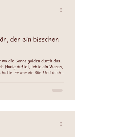
t wo die Sonne golden durch das
ach Honig duftet, lebte ein Wesen,
n hatte. Er war ein Bär. Und doch
annten ihn liebevoll den
anz anders als die anderen
inzigen Bärenohrzipfel auf dem
eichen Kugelkopf, der fast ein
innerte. S