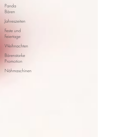
Panda
Bären
Jahreszeiten
Feste und
Feiertage
Weihnachten
Bärenstarke
Promotion
Nähmaschinen