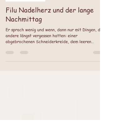
Needful Friends
1 Min. Lesezeit
Dachbodenfunde
Filu Nadelherz und der lange
Nachmittag
Er sprach wenig und wenn, dann nur mit Dingen, die
andere längst vergessen hatten: einer
abgebrochenen Schneiderkreide, dem leeren
Nadelkissen oder dem geduldigen Maßband, das ihm
jeden Tag aufs Neue versicherte: „Du bist
gewachsen, aber nur im Herzen