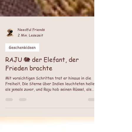
Needful Friends
2 Min. Lesezeit
Geschenkideen
RAJU 🐘 der Elefant, der
Frieden brachte
Mit vorsichtigen Schritten trat er hinaus in die
Freiheit. Die Sterne über Indien leuchteten heller
als jemals zuvor, und Raju hob seinen Rüssel, als
wolle er den Himmel begrüßen. Von diesem Tag an
trug er keine Narben mehr als Last, sondern als
Zeichen seines Überlebens.