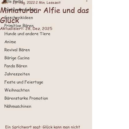
Alle Posts
29. Aug. 2022
2 Min. Lesezeit
Miniaturbär Alfie und das
Dachbodenfunde
Geschenkideen
Glück
Primitive Bären
Aktualisiert:
28. Dez. 2025
Hunde und andere Tiere
Anime
Revival Bären
Bärige Cucina
Panda Bären
Jahreszeiten
Feste und Feiertage
Weihnachten
Bärenstarke Promotion
Nähmaschinen
Ein Sprichwort sagt: Glück kann man nicht 