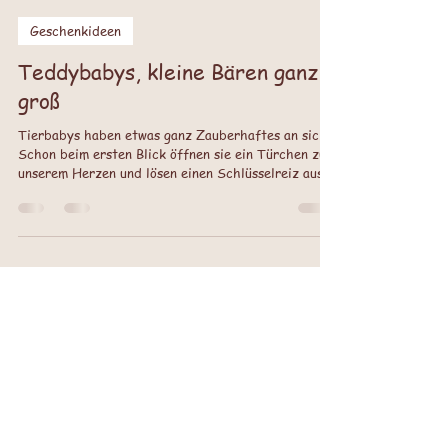
Needful Friends
2 Min. Lesezeit
Geschenkideen
Teddybabys, kleine Bären ganz
groß
Tierbabys haben etwas ganz Zauberhaftes an sich.
Schon beim ersten Blick öffnen sie ein Türchen zu
unserem Herzen und lösen einen Schlüsselreiz aus,
der uns sanft zu Fürsorge und Liebe ruft. Ihre
großen, leuchtenden Augen, das kleine, noch etwas
hilflose Wesen, das weiche, manchmal zerzauste
Fell, all das wirkt wie ein geheimnisvoller Zauber,
der uns berührt und an die Verantwortung erinnert,
die kleinen Lebewesen zu beschützen. Konrad
Lorenz nannte dies 1943 das Kindchensche