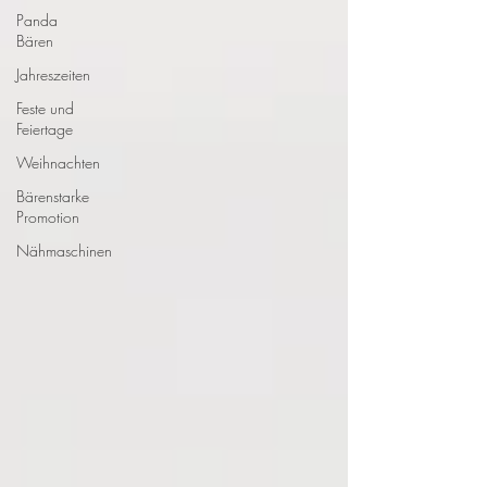
Panda
Bären
Jahreszeiten
Feste und
Feiertage
Weihnachten
Bärenstarke
Promotion
Nähmaschinen