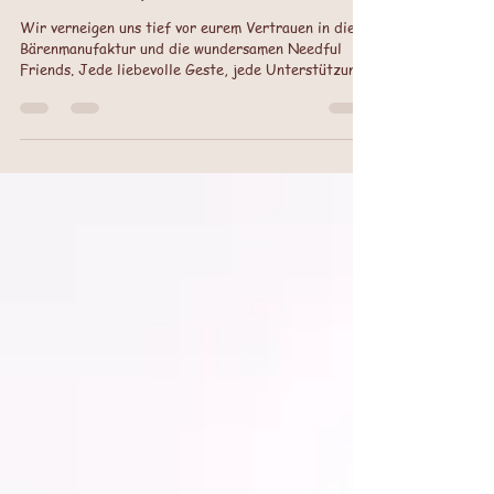
Ein Dankeschön aus der
Bärenmanufaktur
Wir verneigen uns tief vor eurem Vertrauen in die
Bärenmanufaktur und die wundersamen Needful
Friends. Jede liebevolle Geste, jede Unterstützung,
jedes aufmunternde Wort ist wie ein funkelnder
Stern in unserem Atelier, der unsere kleinen
Plüschgeschöpfe zum Strahlen bringt. Es ist ein
großes Geschenk, anerkannt zu werden und die
Möglichkeit zu erhalten, mit unseren Needful
Friends ein wenig Wärme und Liebe in die Welt zu
tragen, besonders in Zeiten, die nicht immer leicht
sin