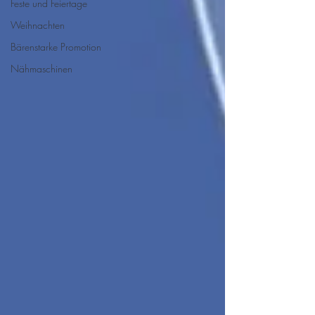
Feste und Feiertage
Weihnachten
Bärenstarke Promotion
Nähmaschinen