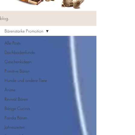
blog.
Bärenstarke Promotion
Alle Posts
Dachbodenfunde
Geschenkideen
Primitive Bären
Hunde und andere Tiere
Anime
Revival Bären
Bärige Cucina
Panda Bären
Jahreszeiten