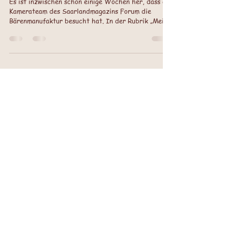
Die Bärenmanufaktur im
Saarlandmagazin FORUM
Es ist inzwischen schon einige Wochen her, dass ein
Kamerateam des Saarlandmagazins Forum die
Bärenmanufaktur besucht hat. In der Rubrik „Mein
Büro“ werden saarländische Arbeitsorte vorgestellt.
Orte, an denen Menschen mit Herz und Hingabe
ihrer Arbeit nachgehen. Nachdem die
Bärenmanufaktur zu Beginn des Jahres in
verschiedenen regionalen Medien zu sehen war,
fragte uns Rebekka Thiel, ob wir unseren
Arbeitsplatz einmal zeigen möchten. Diese
Einladung haben wir natürlich gern