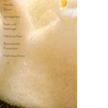
Panda
Bären
Jahreszeiten
Feste und
Feiertage
Weihnachten
Bärenstarke
Promotion
Nähmaschinen