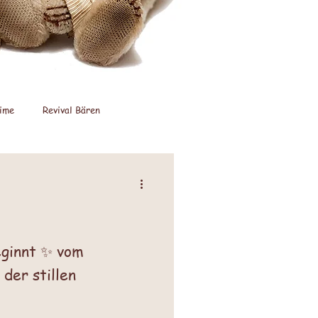
ime
Revival Bären
nstarke Promotion
ginnt ✨ vom
der stillen