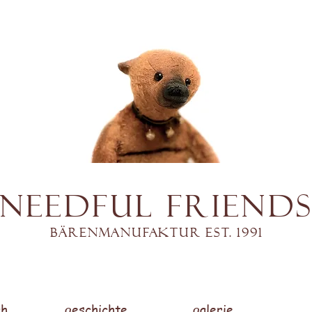
Needful Friend
Bärenmanufaktur est. 1991
h.
geschichte.
galerie.