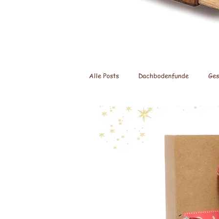
Alle Posts
Dachbodenfunde
Ges
Bärige Cucina
Panda Bären
Nähmaschinen