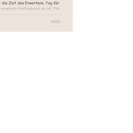
 die Zeit des Erwartens. Tag für
 ersehnte Heiligabend da ist. Für
nung und Vorfreude, für viele die
 Es wird gebacken, Kekse und
r Duft von Zimt, Lebkuchen und
e Haus. Auch für Erwachsene ist
rungen an die eigene Kindheit. An