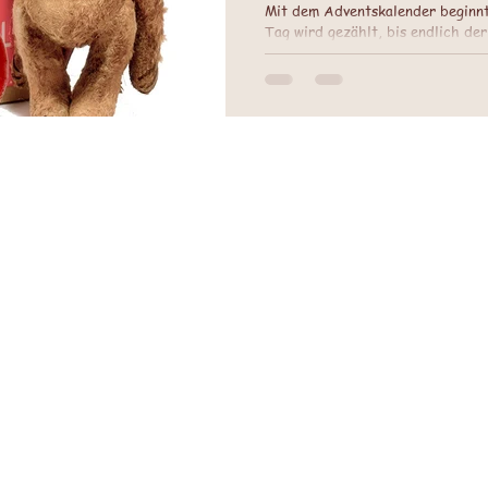
Mit dem Adventskalender beginnt
Tag wird gezählt, bis endlich der
Kinder ist diese Zeit voller Span
schönste Zeit des ganzen Jahres.
Stollen füllen die Küche, und de
Schokolade zieht durch das ganz
der Advent oft erfüllt von Erinne
eine Zeit, in der alles lang