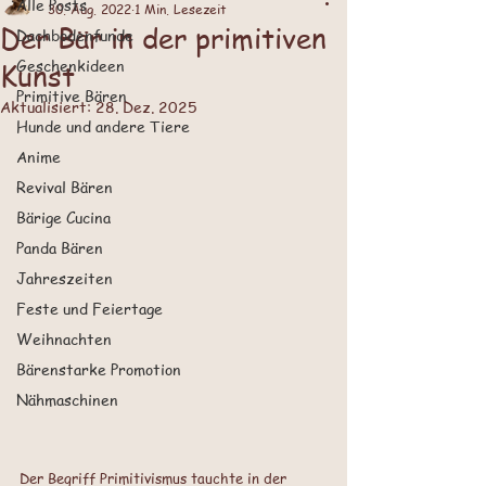
Alle Posts
30. Aug. 2022
1 Min. Lesezeit
Der Bär in der primitiven
Dachbodenfunde
Geschenkideen
Kunst
Primitive Bären
Aktualisiert:
28. Dez. 2025
Hunde und andere Tiere
Anime
Revival Bären
Bärige Cucina
Panda Bären
Jahreszeiten
Feste und Feiertage
Weihnachten
Bärenstarke Promotion
Nähmaschinen
Der Begriff Primitivismus tauchte in der 